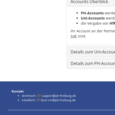
Accounts Überblick
PH-Accounts
werde
Uni-Accounts
werd
die Vergabe von
Hf
Ihr Account an der Partne
SoE
sind.
Details zum Uni-Accou
Details zum PH-Accoun
Kontakt
technisch:
support@ph-freiburg.de
inhaltlich:
face-cm@ph-freiburg.de