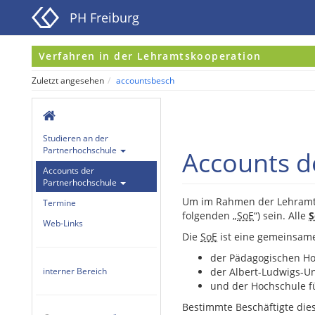
PH Freiburg
Verfahren in der Lehramtskooperation
Zuletzt angesehen
accountsbesch
Studieren an der
Partnerhochschule
Accounts d
Accounts der
Partnerhochschule
Um im Rahmen der Lehramtsk
Termine
folgenden „
SoE
“) sein. Alle
S
Web-Links
Die
SoE
ist eine gemeinsame
der Pädagogischen Ho
interner Bereich
der Albert-Ludwigs-Uni
und der Hochschule fü
Bestimmte Beschäftigte die