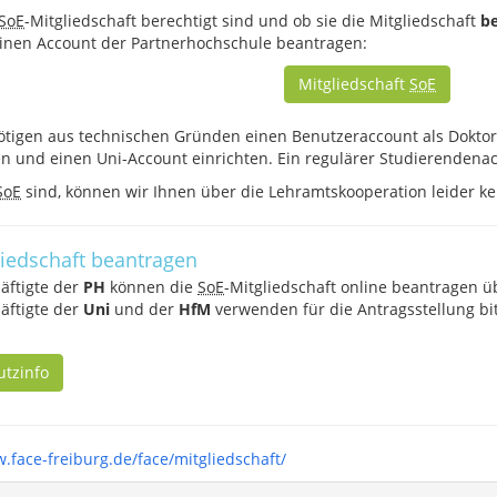
SoE
-Mitgliedschaft berechtigt sind und ob sie die Mitgliedschaft
b
 einen Account der Partnerhochschule beantragen:
Mitgliedschaft
SoE
tigen aus technischen Gründen einen Benutzeraccount als Doktora
ren und einen Uni-Account einrichten. Ein regulärer Studierendenacc
SoE
sind, können wir Ihnen über die Lehramtskooperation leider ke
liedschaft beantragen
äftigte der
PH
können die
SoE
-Mitgliedschaft online beantragen ü
äftigte der
Uni
und der
HfM
verwenden für die Antragsstellung bi
utzinfo
.face-freiburg.de/face/mitgliedschaft/