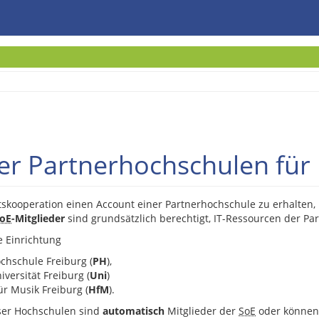
er Partnerhochschulen für 
ooperation einen Account einer Partnerhochschule zu erhalten, mü
oE
-Mitglieder
sind grundsätzlich berechtigt, IT-Ressourcen der Pa
 Einrichtung
chschule Freiburg (
PH
),
versität Freiburg (
Uni
)
r Musik Freiburg (
HfM
).
ser Hochschulen sind
automatisch
Mitglieder der
SoE
oder können 